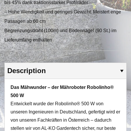
bis 45% dank traktionsstarker Profilräder
– Hohe Wendigkeit und geringes Gewicht. Meistert enge
Passagen ab 60 cm
Begrenzungsdraht (100m) und Bodennägel (90 St.) im
Lieferumfang enthalten
Description
Das Mähwunder – der Mähroboter Robolinho®
500 W
Entwickelt wurde der Robolinho® 500 W von
unseren Ingenieuren in Deutschland, gefertigt wird er
von unseren Fachkräften in Österreich – dadurch
stellen wir von AL-KO Gardentech sicher, nur beste