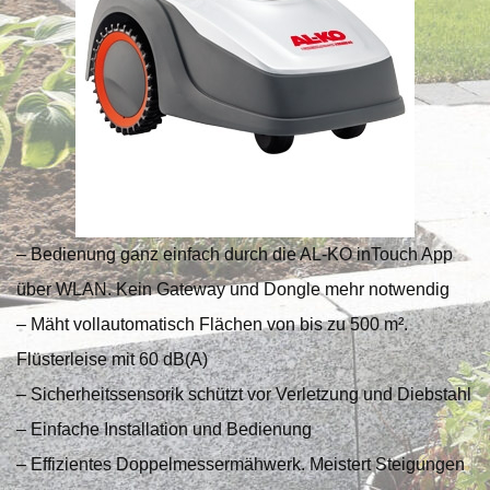
– Bedienung ganz einfach durch die AL-KO inTouch App
über WLAN. Kein Gateway und Dongle mehr notwendig
– Mäht vollautomatisch Flächen von bis zu 500 m².
Flüsterleise mit 60 dB(A)
– Sicherheitssensorik schützt vor Verletzung und Diebstahl
– Einfache Installation und Bedienung
– Effizientes Doppelmessermähwerk. Meistert Steigungen